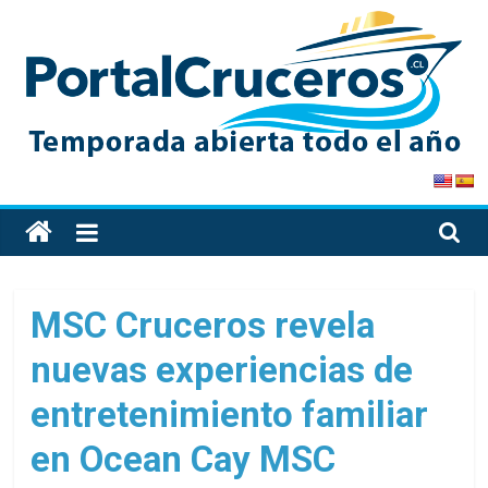
Skip
to
content
PortalCruceros
Toda
la
información
de
MSC Cruceros revela
cruceros
nuevas experiencias de
en
un
entretenimiento familiar
solo
sitio
en Ocean Cay MSC