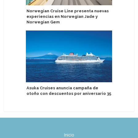
Norwegian Cruise Line presenta nuevas
The Ritz-
experiencias en Norwegian Jade y
Eberjey 
Norwegian Gem
dormir de
Asuka Cruises anuncia campaña de
Sail Croa
otoño con descuentos por aniversario 35
solitario
Inicio