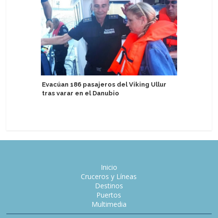
Evacúan 186 pasajeros del Viking Ullur
tras varar en el Danubio
Develan 
de Termi
Inicio
Cruceros y Líneas
Destinos
Puertos
Multimedia