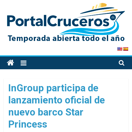
Skip
to
content
PortalCruceros
Toda
la
información
de
InGroup participa de
cruceros
lanzamiento oficial de
en
un
nuevo barco Star
solo
sitio
Princess