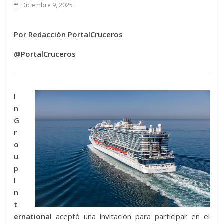
Diciembre 9, 2025
Por Redacción PortalCruceros
@PortalCruceros
I
n
G
r
o
u
p
I
n
t
ernational
aceptó una invitación para participar en el