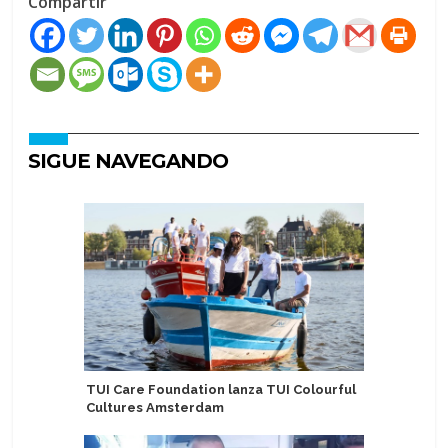
Compartir
SIGUE NAVEGANDO
TUI Care Foundation lanza TUI Colourful
Carnival
Cultures Amsterdam
aniversar
embajada