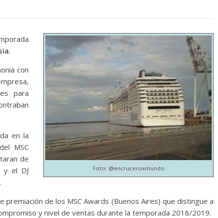
temporada
sia
.
monia con
empresa,
les para
ntraban
da en la
 del MSC
utaran de
Foto: @encruceroxmundo
 y el DJ
.
de premiación de los MSC Awards (Buenos Aires) que distingue a
 compromiso y nivel de ventas durante la temporada 2018/2019.