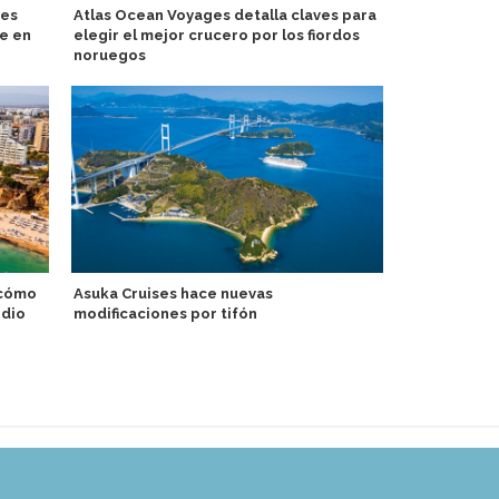
jes
Atlas Ocean Voyages detalla claves para
Norwegian C
e en
elegir el mejor crucero por los fiordos
experiencia
noruegos
Norwegian
 cómo
Asuka Cruises hace nuevas
Cruise Cana
edio
modificaciones por tifón
lanza campa
lo Cotidiano