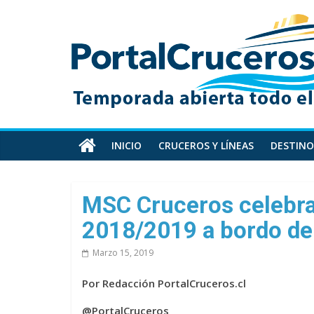
Skip
PortalCruceros
to
content
Toda
la
información
de
cruceros
en
INICIO
CRUCEROS Y LÍNEAS
DESTINO
un
solo
sitio
MSC Cruceros celebra 
2018/2019 a bordo de
Marzo 15, 2019
Por Redacción PortalCruceros.cl
@PortalCruceros