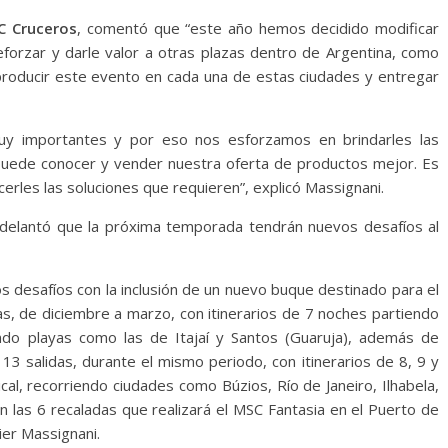
C Cruceros
, comentó que “este año hemos decidido modificar
eforzar y darle valor a otras plazas dentro de Argentina, como
eproducir este evento en cada una de estas ciudades y entregar
muy importantes y por eso nos esforzamos en brindarles las
 puede conocer y vender nuestra oferta de productos mejor. Es
erles las soluciones que requieren”, explicó Massignani.
adelantó que la próxima temporada tendrán nuevos desafíos al
desafíos con la inclusión de un nuevo buque destinado para el
das, de diciembre a marzo, con itinerarios de 7 noches partiendo
ando playas como las de Itajaí y Santos (Guaruja), además de
13 salidas, durante el mismo periodo, con itinerarios de 8, 9 y
cal, recorriendo ciudades como Búzios, Río de Janeiro, Ilhabela,
 las 6 recaladas que realizará el MSC Fantasia en el Puerto de
ier Massignani.