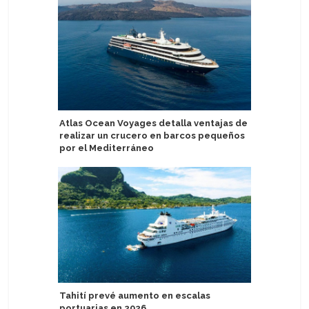
Atlas Ocean Voyages detalla ventajas de
Lisboa mu
realizar un crucero en barcos pequeños
turismo 
por el Mediterráneo
de 2026
Tahití prevé aumento en escalas
Pandaw a
portuarias en 2026
Hooghly 