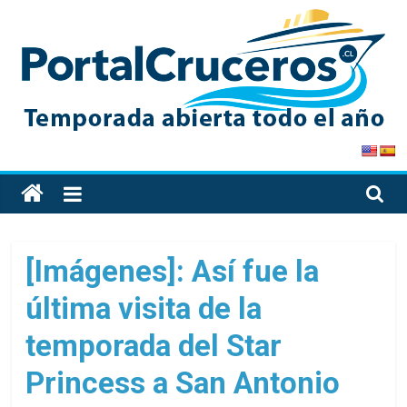
Skip
to
content
PortalCruceros
Toda
la
información
de
[Imágenes]: Así fue la
cruceros
última visita de la
en
un
temporada del Star
solo
sitio
Princess a San Antonio