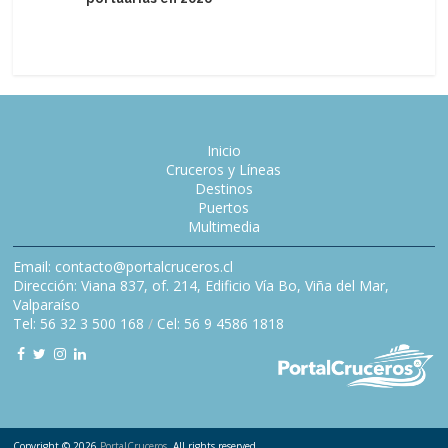
de tres 
Inicio
Cruceros y Líneas
Destinos
Puertos
Multimedia
Email: contacto@portalcruceros.cl
Dirección: Viana 837, of. 214, Edificio Vía Bo, Viña del Mar,
Valparaíso
Tel: 56 32 3 500 168
/
Cel: 56 9 4586 1818
Copyright © 2026
PortalCruceros
. All rights reserved.