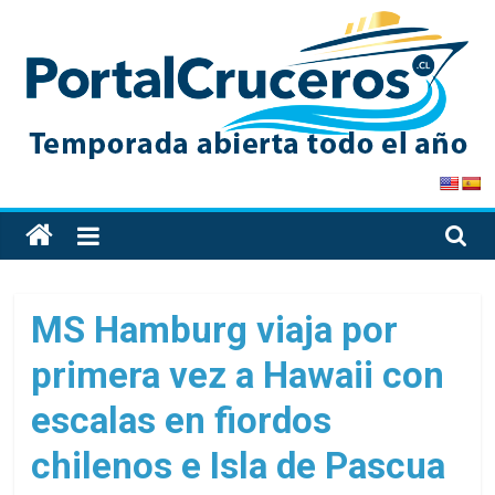
Skip
to
content
PortalCruceros
Toda
la
información
de
MS Hamburg viaja por
cruceros
primera vez a Hawaii con
en
un
escalas en fiordos
solo
sitio
chilenos e Isla de Pascua