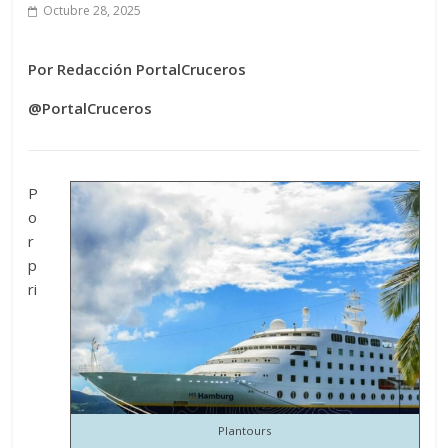
Octubre 28, 2025
Por Redacción PortalCruceros
@PortalCruceros
P
o
r
p
ri
Plantours