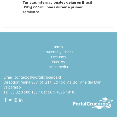
Turistas internacionales dejan en Brasil
Virgin V
USD 5.600 millones durante primer
temporad
semestre
bálticos
Inicio
Cruceros y Líneas
Destinos
Puertos
Multimedia
Email: contacto@portalcruceros.cl
Dirección: Viana 837, of. 214, Edificio Vía Bo, Viña del Mar,
Valparaíso
Tel: 56 32 3 500 168
/
Cel: 56 9 4586 1818