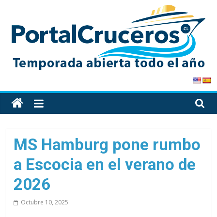
Skip
to
content
PortalCruceros
Toda
la
información
de
MS Hamburg pone rumbo
cruceros
a Escocia en el verano de
en
un
2026
solo
sitio
Octubre 10, 2025