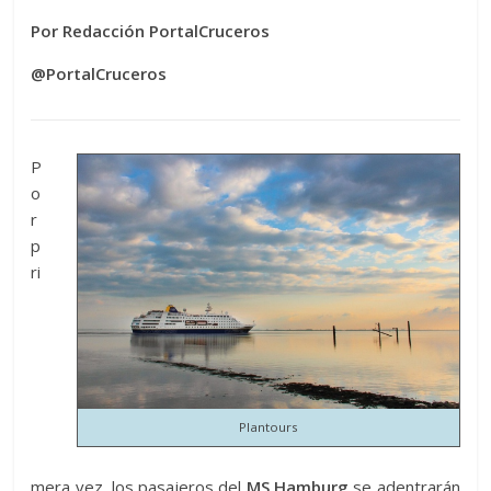
Por Redacción PortalCruceros
@PortalCruceros
P
o
r
p
ri
Plantours
mera vez, los pasajeros del
MS Hamburg
se adentrarán