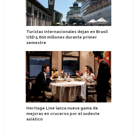
Turistas internacionales dejan en Brasil
Azamara 
USD 5.600 millones durante primer
de Venta
semestre
Astoria G
Heritage Line lanza nueva gama de
personas
mejoras en cruceros por el sudeste
asiático