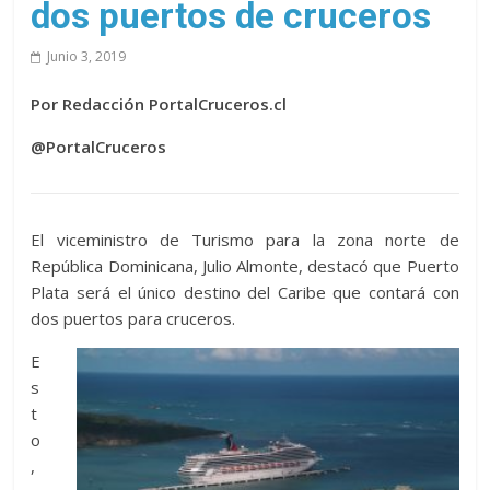
dos puertos de cruceros
Junio 3, 2019
Por Redacción PortalCruceros.cl
@PortalCruceros
El viceministro de Turismo para la zona norte de
República Dominicana, Julio Almonte, destacó que Puerto
Plata será el único destino del Caribe que contará con
dos puertos para cruceros.
E
s
t
o
,