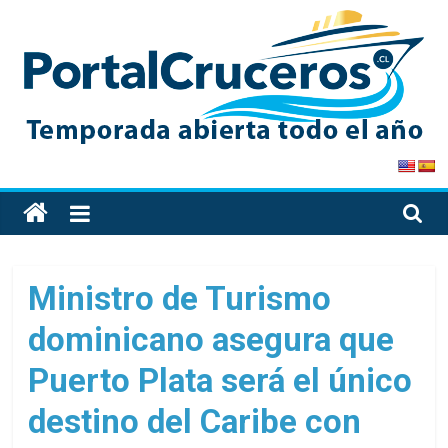
Skip
to
content
PortalCruceros
Toda
la
información
de
Ministro de Turismo
cruceros
dominicano asegura que
en
un
Puerto Plata será el único
solo
sitio
destino del Caribe con