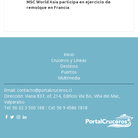
MSC World Asia participa en ejercicio de
Advierte
remolque en Francia
ventajas
Lyra Mek
Inicio
Cruceros y Líneas
Destinos
Puertos
Multimedia
Email: contacto@portalcruceros.cl
Dirección: Viana 837, of. 214, Edificio Vía Bo, Viña del Mar,
Valparaíso
Tel: 56 32 3 500 168
/
Cel: 56 9 4586 1818