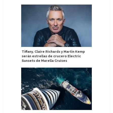
Tiffany, Claire Richards y Martin Kemp
CroisiEu
serán estrellas de crucero Electric
fluviales
Sunsets de Marella Cruises
Barcelon