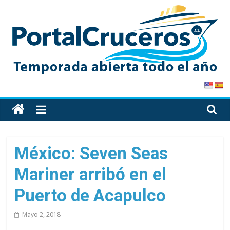
Skip
to
content
PortalCruceros
Toda
la
información
de
México: Seven Seas
cruceros
Mariner arribó en el
en
un
Puerto de Acapulco
solo
sitio
Mayo 2, 2018