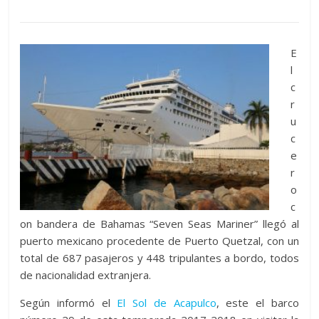
E
l
c
r
u
c
e
r
o
c
on bandera de Bahamas “Seven Seas Mariner” llegó al
puerto mexicano procedente de Puerto Quetzal, con un
total de 687 pasajeros y 448 tripulantes a bordo, todos
de nacionalidad extranjera.
Según informó el
El Sol de Acapulco
, este el barco