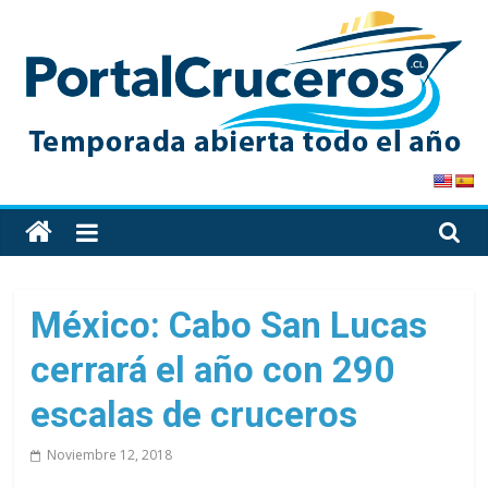
Skip
to
content
PortalCruceros
Toda
la
información
de
México: Cabo San Lucas
cruceros
cerrará el año con 290
en
un
escalas de cruceros
solo
sitio
Noviembre 12, 2018