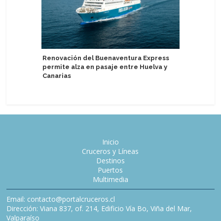
Renovación del Buenaventura Express
Atlas Oc
permite alza en pasaje entre Huelva y
exclusiv
Canarias
Extraord
Inicio
Cruceros y Líneas
Destinos
Puertos
Multimedia
Email: contacto@portalcruceros.cl
Dirección: Viana 837, of. 214, Edificio Vía Bo, Viña del Mar,
Valparaíso