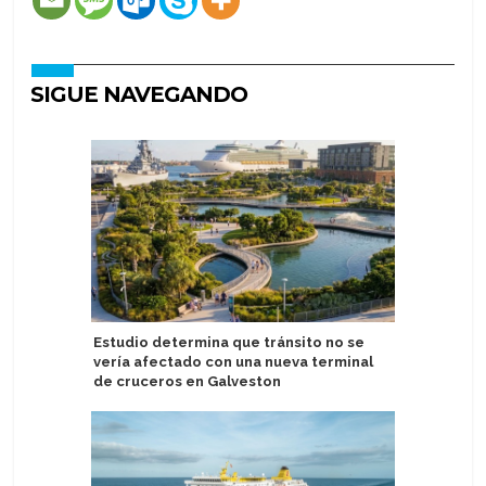
SIGUE NAVEGANDO
Estudio determina que tránsito no se
Michelle
vería afectado con una nueva terminal
curadora 
de cruceros en Galveston
Victory C