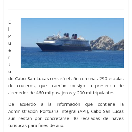
E
l
P
u
e
r
t
o
de Cabo San Lucas
cerrará el año con unas 290 escalas
de cruceros, que traerían consigo la presencia de
alrededor de 460 mil pasajeros y 200 mil tripulantes.
De acuerdo a la información que contiene la
Administración Portuaria Integral (API), Cabo San Lucas
aún restan por concretarse 40 recaladas de naves
turísticas para fines de año.