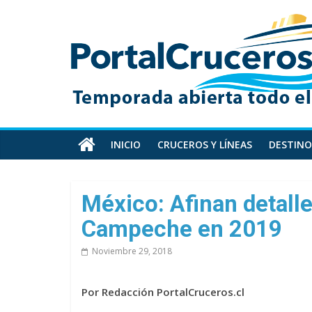
Skip
PortalCruceros
to
content
Toda
la
información
de
cruceros
en
INICIO
CRUCEROS Y LÍNEAS
DESTINO
un
solo
sitio
México: Afinan detalle
Campeche en 2019
Noviembre 29, 2018
Por Redacción PortalCruceros.cl