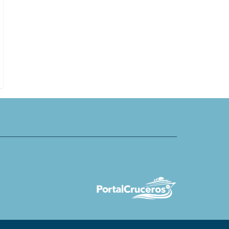
nicia primer viaje tras
Fedetur valora ingreso de proyec
talia
ley de Estatuto Laboral