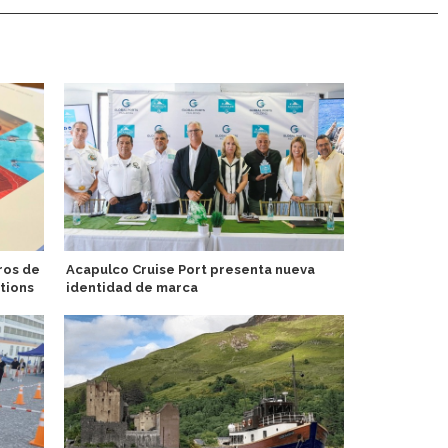
ros de
Acapulco Cruise Port presenta nueva
Puerto de V
tions
identidad de marca
energía en t