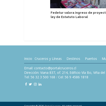
Fedetur valora ingreso de proyec
ley de Estatuto Laboral
Inicio
Cruceros y Líneas
Destinos
Puertos
Mu
Email: contacto@portalcruceros.cl
Dirección: Viana 837, of. 214, Edificio Vía Bo, Viña de
Tel: 56 32 3 500 168
/
Cel: 56 9 4586 1818
Copyright © 2026
PortalCruceros
. All rights reserved.