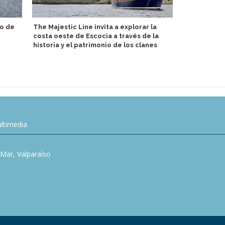
to de
The Majestic Line invita a explorar la
Explora III i
costa oeste de Escocia a través de la
entrega en I
historia y el patrimonio de los clanes
ltimedia
l Mar, Valparaíso