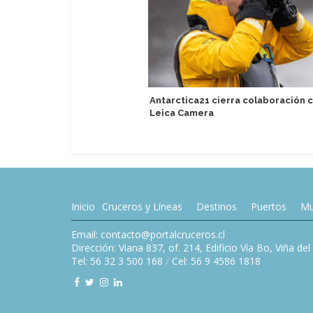
Antarctica21 cierra colaboración 
Leica Camera
Inicio
Cruceros y Líneas
Destinos
Puertos
Mu
Email: contacto@portalcruceros.cl
Dirección: Viana 837, of. 214, Edificio Vía Bo, Viña de
Tel: 56 32 3 500 168
/
Cel: 56 9 4586 1818