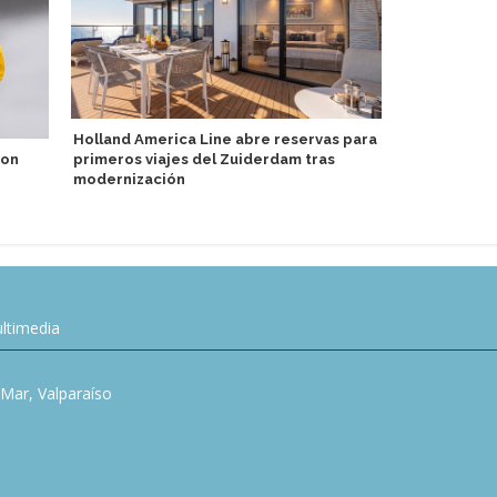
Holland America Line abre reservas para
con
primeros viajes del Zuiderdam tras
MSC Crucero
modernización
relámpago p
ltimedia
l Mar, Valparaíso