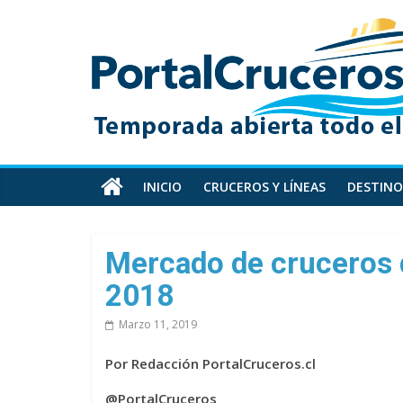
Skip
PortalCruceros
to
content
Toda
la
información
de
cruceros
en
INICIO
CRUCEROS Y LÍNEAS
DESTINO
un
solo
sitio
Mercado de cruceros 
2018
Marzo 11, 2019
Por Redacción PortalCruceros.cl
@PortalCruceros