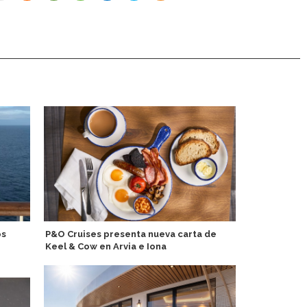
os
P&O Cruises presenta nueva carta de
Akvilon Ship
Keel & Cow en Arvia e Iona
temporada 2
Grande