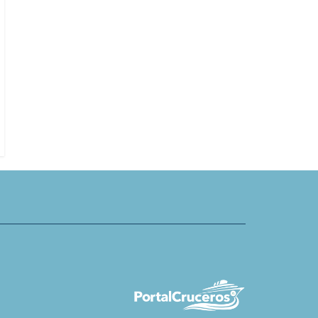
s Brasil anuncia oferta
Antarctica21 cierra colaboración
or Día del Padre
Leica Camera