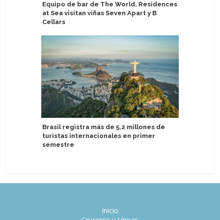
Equipo de bar de The World, Residences
Ambassad
at Sea visitan viñas Seven Apart y B
Grill al 
Cellars
Suman nu
Brasil registra más de 5,2 millones de
entre Es
turistas internacionales en primer
semestre
Inicio
Cruceros y Líneas