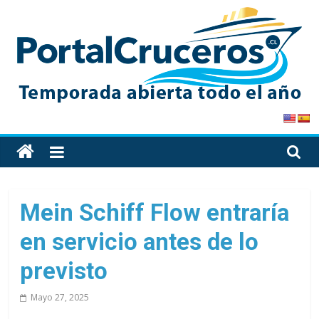
Skip
to
content
PortalCruceros
Toda
la
información
de
Mein Schiff Flow entraría
cruceros
en servicio antes de lo
en
un
previsto
solo
sitio
Mayo 27, 2025