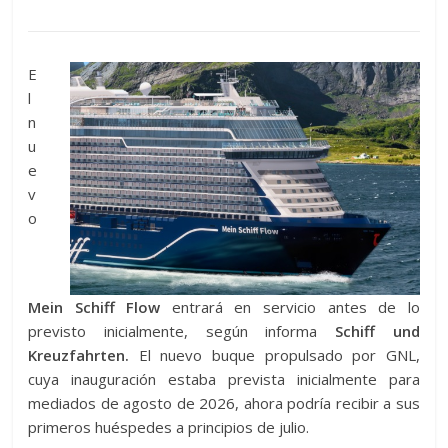
E
l
n
u
e
v
o
Mein Schiff Flow
entrará en servicio antes de lo
previsto inicialmente, según informa
Schiff und
Kreuzfahrten.
El nuevo buque propulsado por GNL,
cuya inauguración estaba prevista inicialmente para
mediados de agosto de 2026, ahora podría recibir a sus
primeros huéspedes a principios de julio.