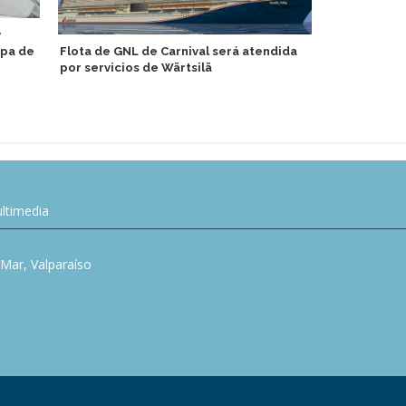
y
Renovación 
opa de
Flota de GNL de Carnival será atendida
permite alz
por servicios de Wärtsilä
Canarias
ltimedia
l Mar, Valparaíso