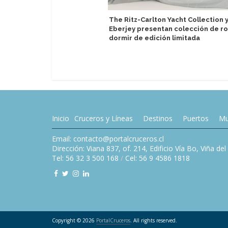
The Ritz-Carlton Yacht Collection 
Eberjey presentan colección de r
dormir de edición limitada
Inicio
Cruceros y Líneas
Destinos
Puertos
Mu
Email: contacto@portalcruceros.cl
Dirección: Viana 837, of. 214, Edificio Vía Bo, Viña de
Tel: 56 32 3 500 168
/
Cel: 56 9 4586 1818
Copyright © 2026
PortalCruceros
. All rights reserved.