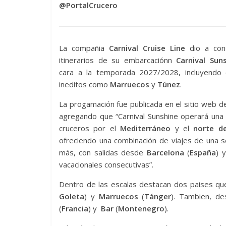
@PortalCrucero
La compañia
Carnival Cruise Line
dio a con
itinerarios de su embarcaciónn
Carnival Sun
cara a la temporada 2027/2028, incluyendo 
ineditos como
Marruecos
y
Túnez
.
La progamación fue publicada en el sitio web de 
agregando que “Carnival Sunshine operará una
cruceros
por el
Mediterráneo
y el
norte de
ofreciendo una combinación de viajes de una 
más, con salidas desde
Barcelona
(
España
) 
vacacionales consecutivas”.
Dentro de las escalas destacan dos paises qu
Goleta
) y
Marruecos
(
Tánger
). Tambien, d
(
Francia
) y
Bar
(
Montenegro
).