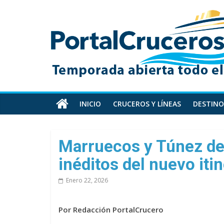
Skip
PortalCruceros
to
content
Toda
la
información
de
cruceros
en
INICIO
CRUCEROS Y LÍNEAS
DESTINO
un
solo
sitio
Marruecos y Túnez de
inéditos del nuevo iti
Enero 22, 2026
Por Redacción PortalCrucero