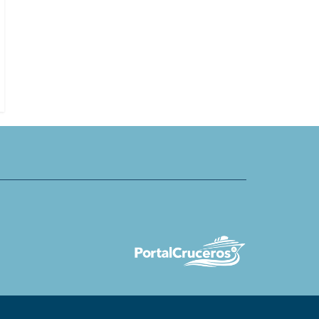
del Buenaventura Express
The Ritz-Carlton Yacht Collection 
a en pasaje entre Huelva y
Eberjey presentan colección de r
dormir de edición limitada