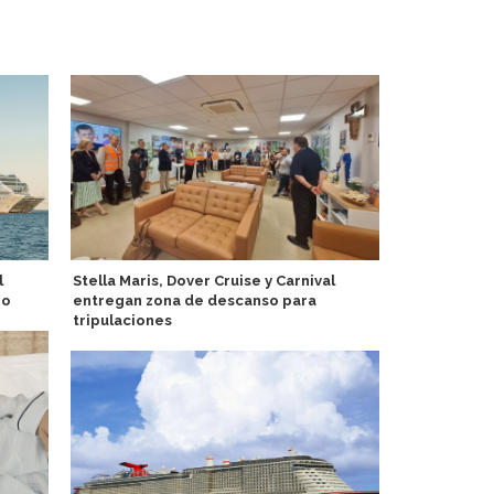
l
Stella Maris, Dover Cruise y Carnival
Tahití prev
io
entregan zona de descanso para
portuarias 
tripulaciones