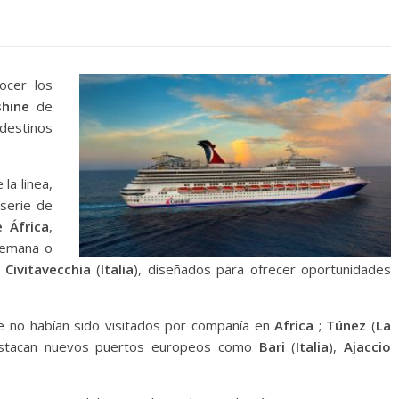
ocer los
shine
de
destinos
la linea,
 serie de
 África
,
semana o
y
Civitavecchia
(
Italia
), diseñados para ofrecer oportunidades
e no habían sido visitados por compañía en
Africa
;
Túnez
(
La
estacan nuevos puertos europeos como
Bari
(
Italia
),
Ajaccio