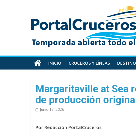
Skip
PortalCruceros
to
content
Toda
la
información
de
cruceros
en
INICIO
CRUCEROS Y LÍNEAS
DESTINO
un
solo
sitio
Margaritaville at Sea
de producción origin
Junio 17, 2026
Por Redacción PortalCruceros