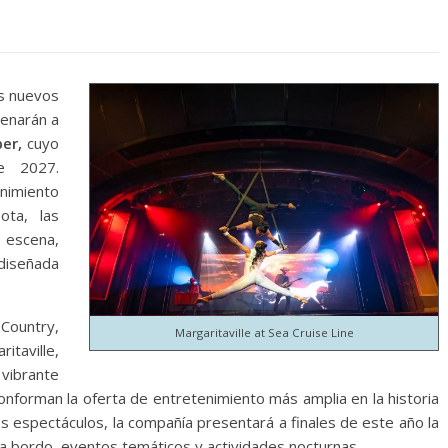
s nuevos
renarán a
er,
cuyo
e 2027.
nimiento
ota, las
 escena,
diseñada
 Country,
Margaritaville at Sea Cruise Line
itaville,
vibrante
onforman la oferta de entretenimiento más amplia en la historia
espectáculos, la compañía presentará a finales de este año la
 bordo, eventos temáticos y actividades nocturnas.