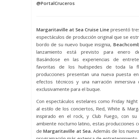
@PortalCruceros
Margaritaville at Sea Cruise Line
presentó tre
espectáculos de producción original que se est
bordo de su nuevo buque insignia,
Beachcomb
lanzamiento está previsto para enero d
Basándose en las experiencias de entrete
favoritas de los huéspedes de toda la fl
producciones presentan una nueva puesta en
efectos técnicos y una narración inmersiva 
exclusivamente para el buque.
Con espectáculos estelares como Friday Night
al estilo de los conciertos, Red, White & Margar
inspirado en el rock, y Club Fuego, con su 
ambiente nocturno latino, estas producciones c
de
Margaritaville at Sea.
Además de los nuevos 
programación más extensa de entretenimiento a