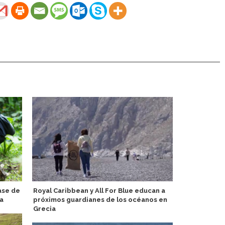
ase de
Royal Caribbean y All For Blue educan a
Adora Medit
ca
próximos guardianes de los océanos en
temáticos Ó
Grecia