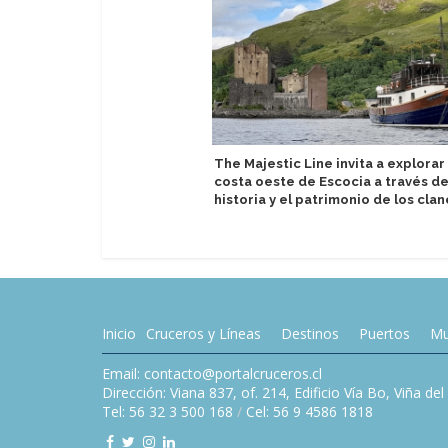
The Majestic Line invita a explorar 
costa oeste de Escocia a través de
historia y el patrimonio de los clan
Inicio
Cruceros y Líneas
Destinos
Puertos
Mu
Email: contacto@portalcruceros.cl
Dirección: Viana 837, of. 214, Edificio Vía Bo, Viña de
Tel: 56 32 3 500 168
/
Cel: 56 9 4586 1818