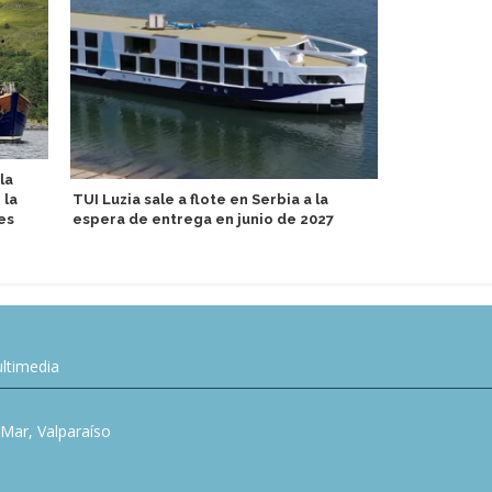
la
Cantante re
 la
TUI Luzia sale a flote en Serbia a la
en Margarita
es
espera de entrega en junio de 2027
ltimedia
l Mar, Valparaíso