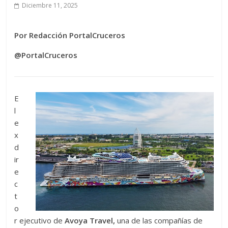
Diciembre 11, 2025
Por Redacción PortalCruceros
@PortalCruceros
E
l
e
x
d
ir
e
c
t
o
r ejecutivo de
Avoya Travel,
una de las compañías de