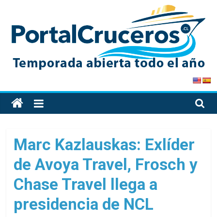
Skip
to
content
PortalCruceros
Toda
la
información
de
Marc Kazlauskas: Exlíder
cruceros
de Avoya Travel, Frosch y
en
un
Chase Travel llega a
solo
sitio
presidencia de NCL