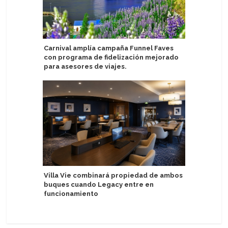
Carnival amplía campaña Funnel Faves
Viking an
con programa de fidelización mejorado
Oberamm
para asesores de viajes.
Miembro 
Villa Vie combinará propiedad de ambos
caer por 
buques cuando Legacy entre en
cerca de
funcionamiento