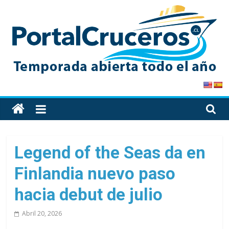
Skip
to
content
PortalCruceros
Toda
la
información
de
Legend of the Seas da en
cruceros
Finlandia nuevo paso
en
un
hacia debut de julio
solo
sitio
Abril 20, 2026