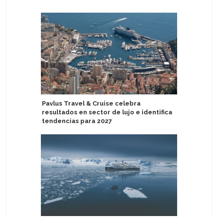
Pavlus Travel & Cruise celebra
Evacúan 1
resultados en sector de lujo e identifica
tras vara
tendencias para 2027
Japón: Ti