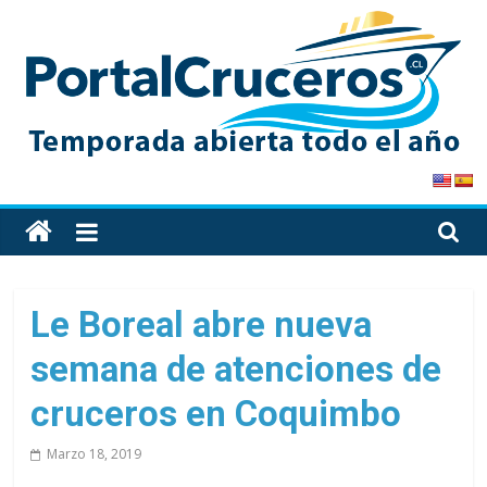
Skip
to
content
PortalCruceros
Toda
la
información
de
Le Boreal abre nueva
cruceros
semana de atenciones de
en
un
cruceros en Coquimbo
solo
sitio
Marzo 18, 2019