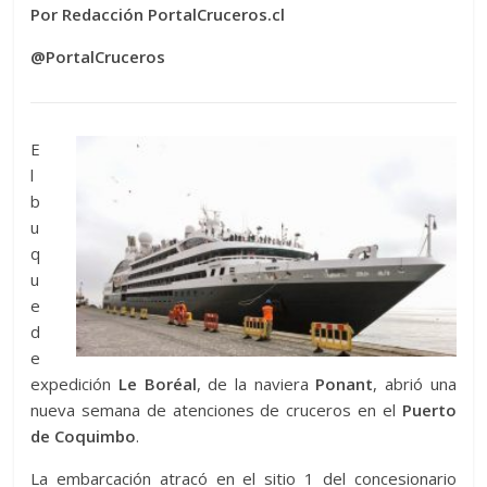
Por Redacción PortalCruceros.cl
@PortalCruceros
E
l
b
u
q
u
e
d
e
expedición
Le Boréal
, de la naviera
Ponant
, abrió una
nueva semana de atenciones de cruceros en el
Puerto
de Coquimbo
.
La embarcación atracó en el sitio 1 del concesionario