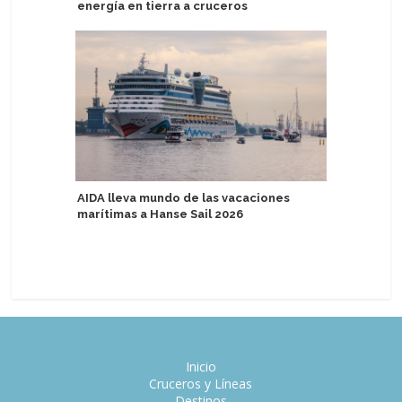
energía en tierra a cruceros
represen
de reinv
AIDA lleva mundo de las vacaciones
marítimas a Hanse Sail 2026
Argentin
comparte
proyecto
Inicio
Cruceros y Líneas
Destinos