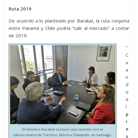
Ruta 2019
De acuerdo a lo planteado por Barakat, la ruta conjunta
entre Panamá y Chile podría “salir al mercado” a contar
de 2019.
“
C
u
a
n
d
o
e
l
p
r
e
El ministro Barakat sostuvo una reunión con la
subsecretaria de Turismo, Mónica Zalaquett, en Santiago.
s