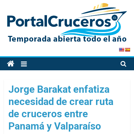
Skip
to
content
PortalCruceros
Toda
la
información
de
Jorge Barakat enfatiza
cruceros
necesidad de crear ruta
en
un
de cruceros entre
solo
sitio
Panamá y Valparaíso