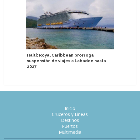
México re
Haití: Royal Caribbean prorroga
en perío
suspensión de viajes a Labadee hasta
2027
Inicio
Cruceros y Líneas
Destinos
Puertos
Multimedia