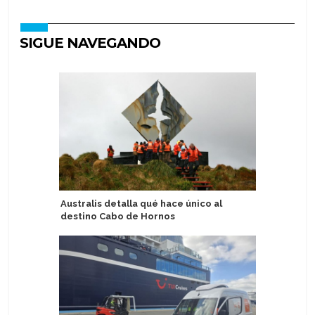
SIGUE NAVEGANDO
Australis detalla qué hace único al
Lindblad
destino Cabo de Hornos
en segun
de USD 1