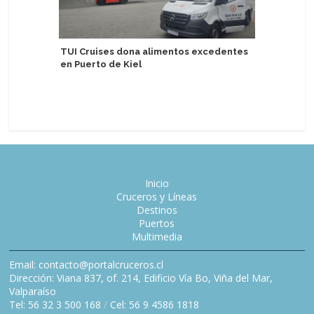
TUI Cruises dona alimentos excedentes
en Puerto de Kiel
Tahití p
portuari
Inicio
Cruceros y Líneas
Destinos
Puertos
Multimedia
Email: contacto@portalcruceros.cl
Dirección: Viana 837, of. 214, Edificio Vía Bo, Viña del Mar,
Valparaíso
Tel: 56 32 3 500 168
/
Cel: 56 9 4586 1818