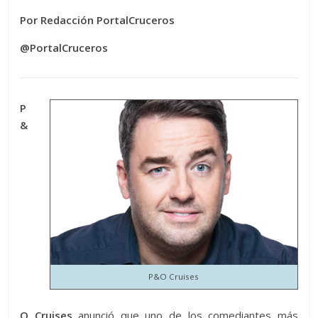
Por Redacción PortalCruceros
@PortalCruceros
P
&
P&O Cruises
O Cruises
anunció que uno de los comediantes más