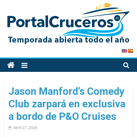
Skip
to
content
PortalCruceros
Toda
la
información
de
Jason Manford’s Comedy
cruceros
Club zarpará en exclusiva
en
un
a bordo de P&O Cruises
solo
sitio
Abril 27, 2026