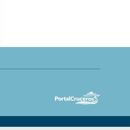
Atlas Ocean Voyages detalla clav
a, Norwegian Dawn y Viking
elegir el mejor crucero por los fi
den en Tarragona
noruegos