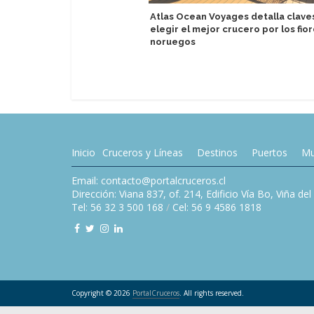
Atlas Ocean Voyages detalla clave
elegir el mejor crucero por los fio
noruegos
Inicio
Cruceros y Líneas
Destinos
Puertos
Mu
Email: contacto@portalcruceros.cl
Dirección: Viana 837, of. 214, Edificio Vía Bo, Viña de
Tel: 56 32 3 500 168
/
Cel: 56 9 4586 1818
Copyright © 2026
PortalCruceros
. All rights reserved.