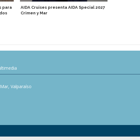
s para
AIDA Cruises presenta AIDA Special 2027
rdos
Crimen y Mar
MSC Virtuos
Star coinci
ltimedia
l Mar, Valparaíso