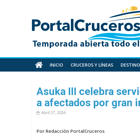
Skip
PortalCruceros
to
content
Toda
la
información
de
cruceros
en
INICIO
CRUCEROS Y LÍNEAS
DESTINO
un
solo
sitio
Asuka III celebra ser
a afectados por gran 
Abril 27, 2026
Por Redacción PortalCruceros