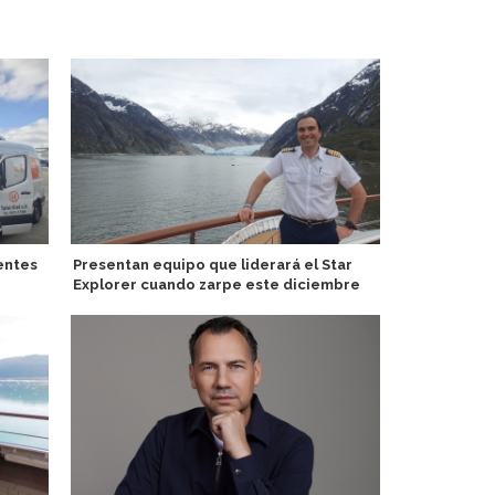
entes
Presentan equipo que liderará el Star
Puerto Rico
Explorer cuando zarpe este diciembre
visitas del
1 millón en l