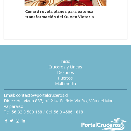
Cunard revela planes para extensa
MSC Cruc
transformación del Queen Victoria
promoci
2026/202
Inicio
Cruceros y Líneas
Destinos
Puertos
Multimedia
Email: contacto@portalcruceros.cl
Dirección: Viana 837, of. 214, Edificio Vía Bo, Viña del Mar,
Valparaíso
Tel: 56 32 3 500 168
/
Cel: 56 9 4586 1818