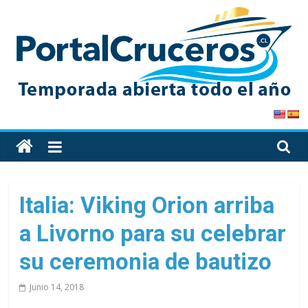
Skip
to
content
PortalCruceros
Toda
la
información
de
Italia: Viking Orion arriba
cruceros
a Livorno para su celebrar
en
un
su ceremonia de bautizo
solo
sitio
Junio 14, 2018