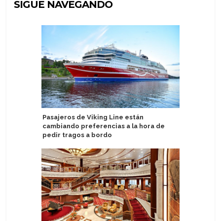
SIGUE NAVEGANDO
Pasajeros de Viking Line están
Puerto d
cambiando preferencias a la hora de
experien
pedir tragos a bordo
aumentad