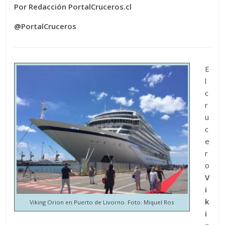
Por Redacción PortalCruceros.cl
@PortalCruceros
E
l
c
r
u
c
e
r
o
V
i
k
Viking Orion en Puerto de Livorno. Foto: Miquel Ros
i