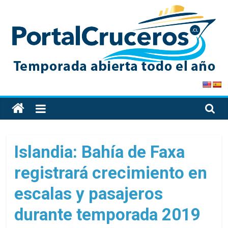
Skip
to
content
PortalCruceros
Toda
la
información
de
Islandia: Bahía de Faxa
cruceros
registrará crecimiento en
en
un
escalas y pasajeros
solo
sitio
durante temporada 2019