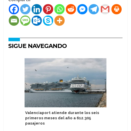
SIGUE NAVEGANDO
Valenciaport atiende durante los seis
Havila V
primeros meses del año a 612.305
agente g
pasajeros