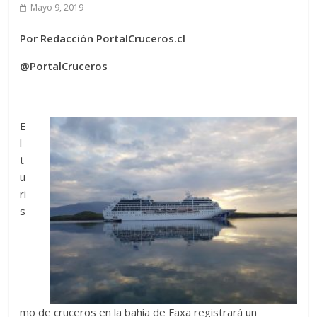
Mayo 9, 2019
Por Redacción PortalCruceros.cl
@PortalCruceros
E
l
t
u
ri
s
mo de cruceros en la bahía de Faxa registrará un