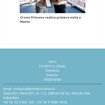
Crown Princess realiza primera visita a
Swan Hel
Manta
DACH, Es
Inicio
Cruceros y Líneas
Destinos
Puertos
Multimedia
Email: contacto@portalcruceros.cl
Dirección: Viana 837, of. 214, Edificio Vía Bo, Viña del Mar,
Valparaíso
Tel: 56 32 3 500 168
/
Cel: 56 9 4586 1818