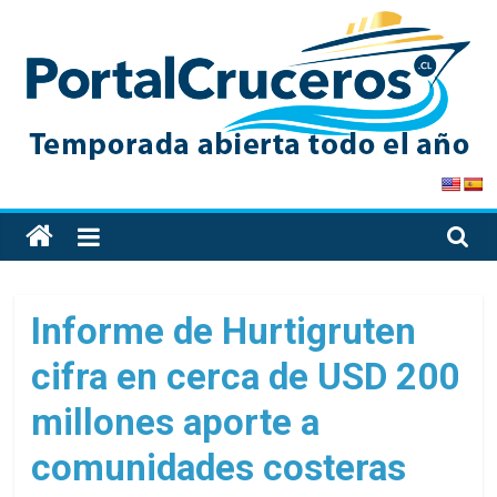
Skip
to
content
PortalCruceros
Toda
la
información
de
Informe de Hurtigruten
cruceros
cifra en cerca de USD 200
en
un
millones aporte a
solo
sitio
comunidades costeras