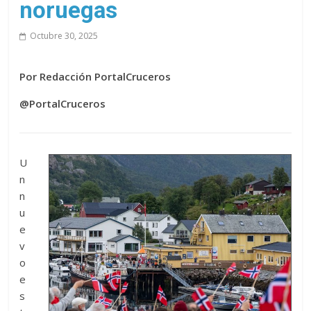
noruegas
Octubre 30, 2025
Por Redacción PortalCruceros
@PortalCruceros
U
n
n
u
e
v
o
e
s