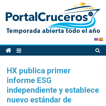
Skip
to
content
PortalCruceros
Toda
la
información
de
HX publica primer
cruceros
informe ESG
en
un
independiente y establece
solo
sitio
nuevo estándar de