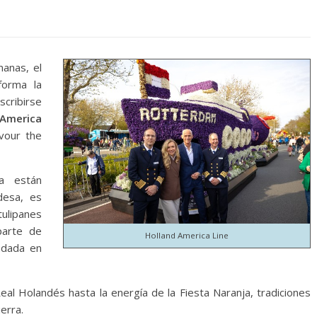
anas, el
forma la
cribirse
 America
vour the
a están
desa, es
tulipanes
parte de
Holland America Line
undada en
eal Holandés hasta la energía de la Fiesta Naranja, tradiciones
erra.