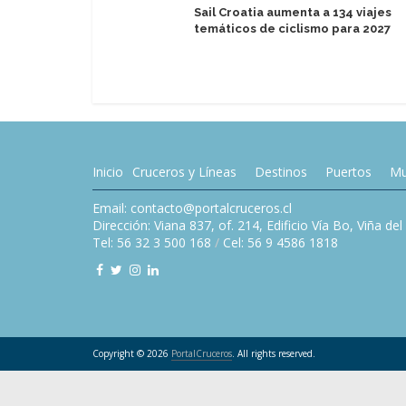
Sail Croatia aumenta a 134 viajes
temáticos de ciclismo para 2027
Inicio
Cruceros y Líneas
Destinos
Puertos
Mu
Email: contacto@portalcruceros.cl
Dirección: Viana 837, of. 214, Edificio Vía Bo, Viña de
Tel: 56 32 3 500 168
/
Cel: 56 9 4586 1818
Copyright © 2026
PortalCruceros
. All rights reserved.