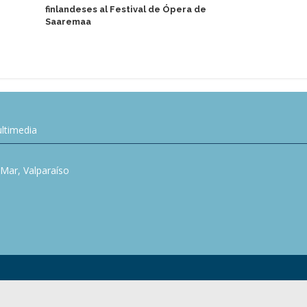
finlandeses al Festival de Ópera de
DCL presenta
Saaremaa
capitana de
ltimedia
l Mar, Valparaíso