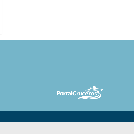
 la historia de nueva
Sail Croatia aumenta a 134 viajes
l Disney Wish: María Gotor
temáticos de ciclismo para 2027