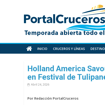
Skip
PortalCruceros
to
content
Toda
la
información
de
cruceros
en
INICIO
CRUCEROS Y LÍNEAS
DESTINO
un
solo
sitio
Holland America Savo
en Festival de Tulipa
Abril 24, 2026
Por Redacción PortalCruceros