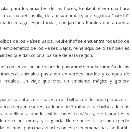
ular para los amantes de las flores, Keukenhof era una finca
 cocina del castillo; de ahí su nombre, que significa “huerto”.
rmado en algo espectacular, con jardines florales que atraen a
 bulbos de los Países Bajos, Keukenhof se encuentra rodeado de
ás emblemático de los Países Bajos, reina aquí, pero también es
antes que dan color al paisaje de esta región.
nhof comienza con un recorrido panorámico por la campiña de las
l primaveral, animales pastando en verdes prados y campos de
si irreales. Un viaje que crea un ambiente mágico y genera
panes, jacintos, narcisos y otros bulbos de floración primaveral.
nderos serpenteantes, rodeado de 7 millones de bulbos de más
s pabellones, donde exhibiciones temáticas, restaurantes y
lo de color, textura y fragancia. No se necesita ser un experto
las plantas, para maravillarte con este fenomenal paraíso floral.