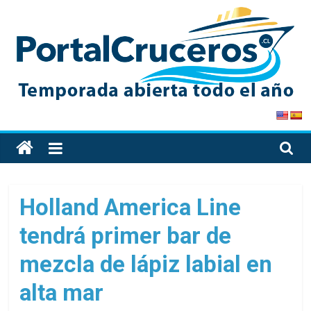
Skip
to
content
PortalCruceros
Toda
la
información
de
Holland America Line
cruceros
tendrá primer bar de
en
un
mezcla de lápiz labial en
solo
sitio
alta mar