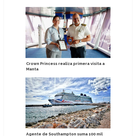
Crown Princess realiza primera visita a
CroisiEu
Manta
fluviales
Barcelon
Agente de Southampton suma 100 mil