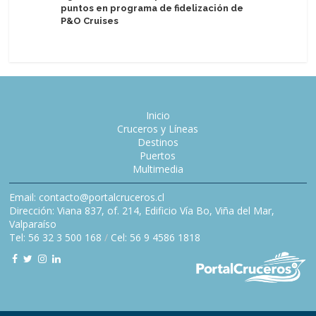
puntos en programa de fidelización de
MSC World
P&O Cruises
remolque
Inicio
Cruceros y Líneas
Destinos
Puertos
Multimedia
Email: contacto@portalcruceros.cl
Dirección: Viana 837, of. 214, Edificio Vía Bo, Viña del Mar,
Valparaíso
Tel: 56 32 3 500 168
/
Cel: 56 9 4586 1818