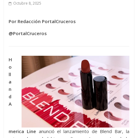
Octubre 8, 2025
Por Redacción PortalCruceros
@PortalCruceros
H
o
ll
a
n
d
A
merica Line
anunció el lanzamiento de Blend Bar, la