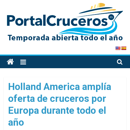
Skip
to
content
PortalCruceros
Toda
la
información
de
Holland America amplía
cruceros
oferta de cruceros por
en
un
Europa durante todo el
solo
sitio
año