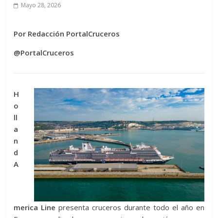
Mayo 28, 2026
Por Redacción PortalCruceros
@PortalCruceros
H
o
ll
a
n
d
A
merica Line
presenta cruceros durante todo el año en