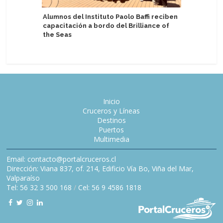
Alumnos del Instituto Paolo Baffi reciben
Windstar
capacitación a bordo del Brilliance of
celebrar
the Seas
Inicio
Cruceros y Líneas
Destinos
Puertos
Multimedia
Email: contacto@portalcruceros.cl
Dirección: Viana 837, of. 214, Edificio Vía Bo, Viña del Mar,
Valparaíso
Tel: 56 32 3 500 168
/
Cel: 56 9 4586 1818