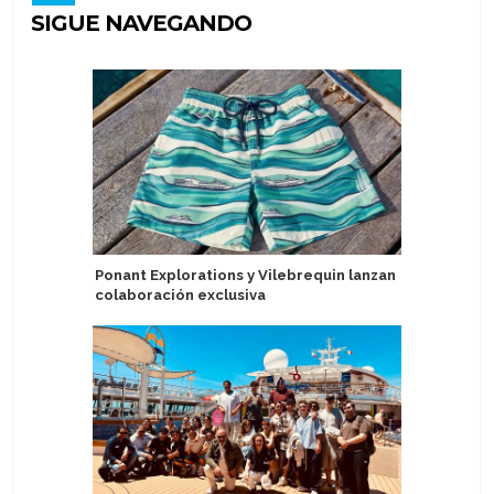
SIGUE NAVEGANDO
Ponant Explorations y Vilebrequin lanzan
Margarita
colaboración exclusiva
reunión d