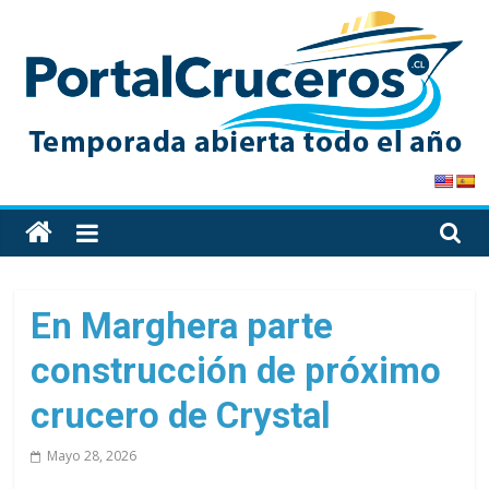
Skip
to
content
PortalCruceros
Toda
la
información
de
En Marghera parte
cruceros
construcción de próximo
en
un
crucero de Crystal
solo
sitio
Mayo 28, 2026