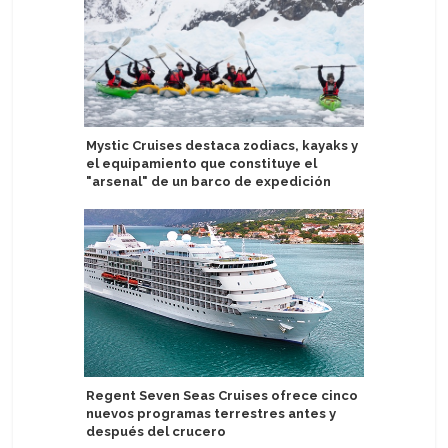
Mystic Cruises destaca zodiacs, kayaks y
Puerto R
el equipamiento que constituye el
visitas d
"arsenal" de un barco de expedición
1 millón e
Regent Seven Seas Cruises ofrece cinco
Variety C
nuevos programas terrestres antes y
por el M
después del crucero
barcos 