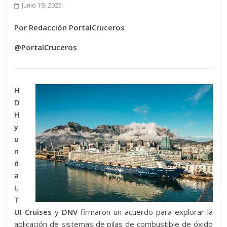
Junio 19, 2025
Por Redacción PortalCruceros
@PortalCruceros
H
D
H
y
u
n
d
a
i,
T
UI Cruises
y
DNV
firmaron un acuerdo para explorar la
aplicación de sistemas de pilas de combustible de óxido