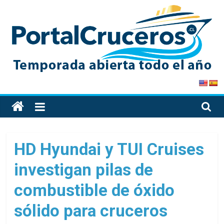
Skip
to
content
PortalCruceros
Toda
la
información
de
HD Hyundai y TUI Cruises
cruceros
investigan pilas de
en
un
combustible de óxido
solo
sitio
sólido para cruceros