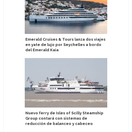
Emerald Cruises & Tours lanza dos viajes
Sirena s
en yate de lujo por Seychelles a bordo
la prima
del Emerald Kaia
Celebrat
Nuevo ferry de Isles of Scilly Steamship
aniversar
Group contará con sistemas de
reducción de balanceo y cabeceo