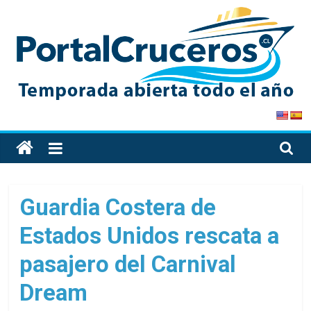
Skip
to
content
PortalCruceros
Toda
la
información
de
Guardia Costera de
cruceros
Estados Unidos rescata a
en
un
pasajero del Carnival
solo
sitio
Dream