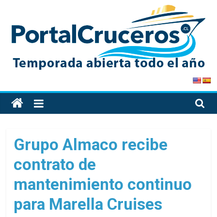
Skip
to
content
PortalCruceros
Toda
la
información
de
Grupo Almaco recibe
cruceros
contrato de
en
un
mantenimiento continuo
solo
sitio
para Marella Cruises