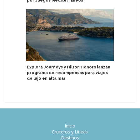
por Juegos Mediterráneos
energía 
Explora Journeys y Hilton Honors lanzan
MSC Cruc
programa de recompensas para viajes
el Medit
de lujo en alta mar
Lirica
Inicio
Cruceros y Líneas
Destinos