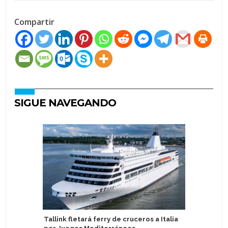
Compartir
SIGUE NAVEGANDO
Tallink fletará ferry de cruceros a Italia
Cruceros 