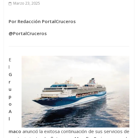
Marzo 23, 2025
Por Redacción PortalCruceros
@PortalCruceros
E
l
G
r
u
p
o
A
l
maco
anunció la exitosa continuación de sus servicios de