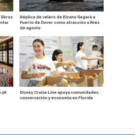
 libros
Réplica de velero de Elcano llegará a
Aurora Expe
ntar
Puerto de Dover como atracción a fines
descuentos 
de agosto
con Program
 56
Disney Cruise Line apoya comunidades,
Avanzan tra
conservación y economía en Florida
Port Tampa