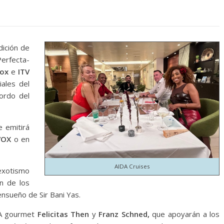
dición de
erfecta-
Vox
e
ITV
ales del
ordo del
e emitirá
VOX
o en
AIDA Cruises
 exotismo
an de los
ensueño de Sir Bani Yas.
A gourmet
Felicitas Then
y
Franz Schned,
que apoyarán a los