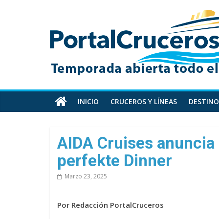
Skip
PortalCruceros
to
content
Toda
la
información
de
cruceros
en
INICIO
CRUCEROS Y LÍNEAS
DESTINO
un
solo
sitio
AIDA Cruises anuncia
perfekte Dinner
Marzo 23, 2025
Por Redacción PortalCruceros