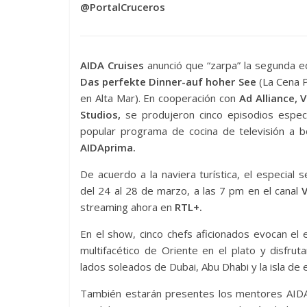
@PortalCruceros
AIDA Cruises
anunció que “zarpa” la segunda e
Das perfekte Dinner-auf hoher See
(La Cena P
en Alta Mar). En cooperación con
Ad Alliance, 
Studios,
se produjeron cinco episodios especi
popular programa de cocina de televisión a b
AIDAprima.
De acuerdo a la naviera turística, el especial s
del 24 al 28 de marzo, a las 7 pm en el canal
streaming ahora en
RTL+.
En el show, cinco chefs aficionados evocan el
multifacético de Oriente en el plato y disfrut
lados soleados de Dubai, Abu Dhabi y la isla de 
También estarán presentes los mentores AID