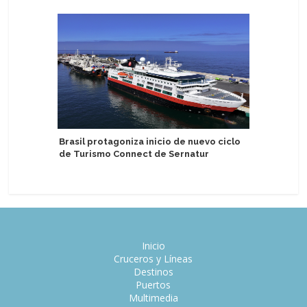
Brasil protagoniza inicio de nuevo ciclo
Sail Croa
de Turismo Connect de Sernatur
programa
Inicio
Cruceros y Líneas
Destinos
Puertos
Multimedia