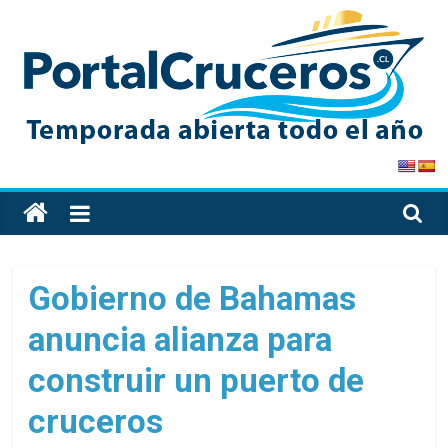
Skip
to
content
PortalCruceros
Toda
la
información
de
Gobierno de Bahamas
cruceros
anuncia alianza para
en
un
construir un puerto de
solo
sitio
cruceros