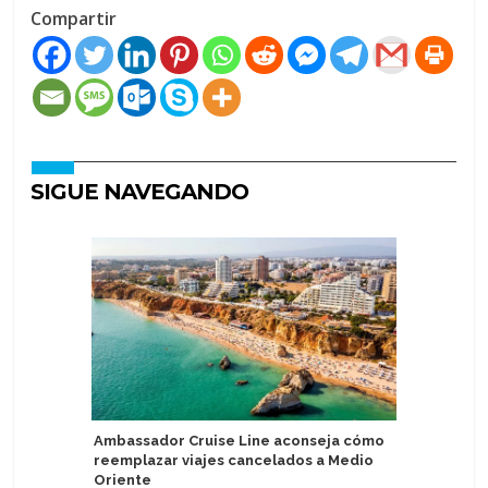
Compartir
SIGUE NAVEGANDO
Ambassador Cruise Line aconseja cómo
Puerto d
reemplazar viajes cancelados a Medio
sistema 
Oriente
fronteriz