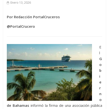
Enero 13, 2026
Por Redacción PortalCruceros
@PortalCrucero
E
l
G
o
b
i
e
r
n
o
de Bahamas
informó la firma de una asociación pública