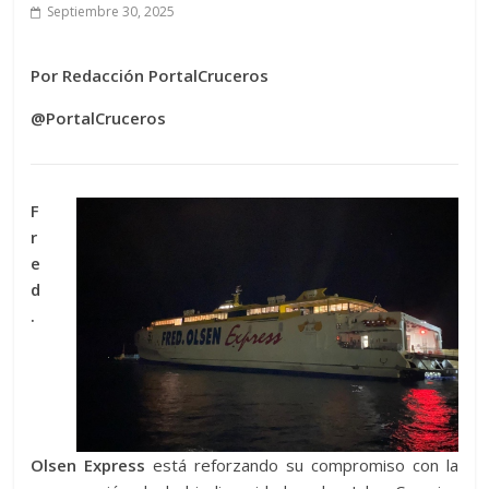
Septiembre 30, 2025
Por Redacción PortalCruceros
@PortalCruceros
F
r
e
d
.
Olsen Express
está reforzando su compromiso con la