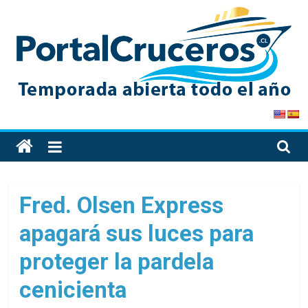
Skip
to
content
PortalCruceros
Toda
la
información
de
Fred. Olsen Express
cruceros
apagará sus luces para
en
un
proteger la pardela
solo
sitio
cenicienta