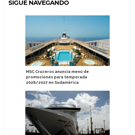
SIGUE NAVEGANDO
MSC Cruceros anuncia menú de
Aurora E
promociones para temporada
descuent
2026/2027 en Sudamérica
con Prog