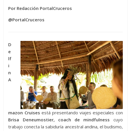
Por Redacción PortalCruceros
@PortalCruceros
D
e
lf
i
n
A
mazon Cruises
está presentando viajes especiales con
Brisa Deneumostier, coach de mindfulness
cuyo
trabajo conecta la sabiduría ancestral andina, el budismo,