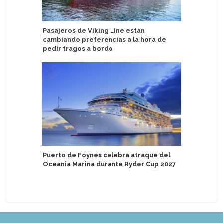
Pasajeros de Viking Line están
Suman nu
cambiando preferencias a la hora de
entre Es
pedir tragos a bordo
Explora J
Puerto de Foynes celebra atraque del
programa
Oceania Marina durante Ryder Cup 2027
de lujo e