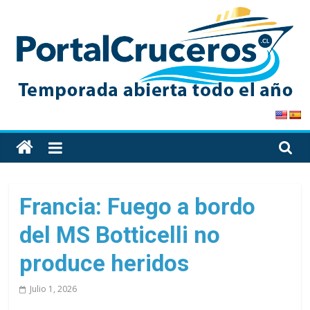
Skip
to
content
PortalCruceros
Toda
la
información
de
Francia: Fuego a bordo
cruceros
del MS Botticelli no
en
un
produce heridos
solo
sitio
Julio 1, 2026