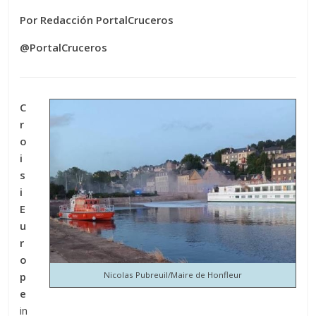
Por Redacción PortalCruceros
@PortalCruceros
C
r
o
i
s
i
E
u
r
o
p
Nicolas Pubreuil/Maire de Honfleur
e
in