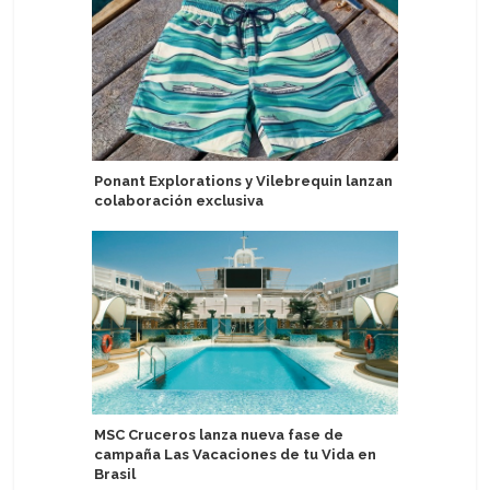
Ponant Explorations y Vilebrequin lanzan
Mitsui O.
colaboración exclusiva
rebaja p
MSC Cruceros lanza nueva fase de
Scenic G
campaña Las Vacaciones de tu Vida en
anual de 
Brasil