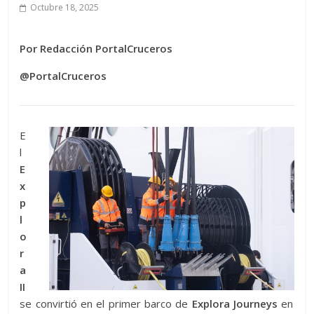
Octubre 18, 2025
Por Redacción PortalCruceros
@PortalCruceros
E
l
E
x
p
l
o
r
a
II
se convirtió en el primer barco de
Explora Journeys
en