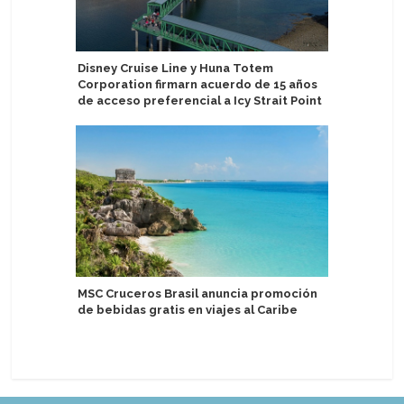
Disney Cruise Line y Huna Totem
Norwegia
Corporation firmarn acuerdo de 15 años
en viaje
de acceso preferencial a Icy Strait Point
TUI Crui
MSC Cruceros Brasil anuncia promoción
el Mein Sc
de bebidas gratis en viajes al Caribe