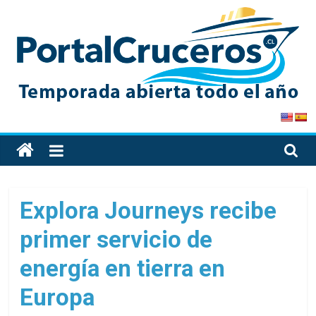
Skip
to
content
PortalCruceros
Toda
la
información
de
Explora Journeys recibe
cruceros
primer servicio de
en
un
energía en tierra en
solo
sitio
Europa