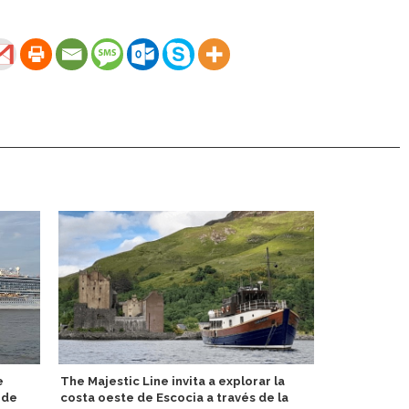
e
The Majestic Line invita a explorar la
Hapag-Lloyd
 de
costa oeste de Escocia a través de la
Curated Co