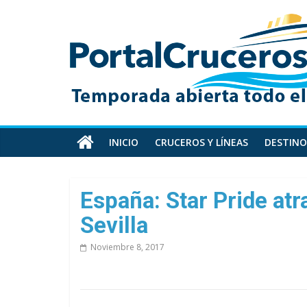
Skip
PortalCruceros
to
content
Toda
la
información
de
cruceros
en
INICIO
CRUCEROS Y LÍNEAS
DESTINO
un
solo
sitio
España: Star Pride at
Sevilla
Noviembre 8, 2017