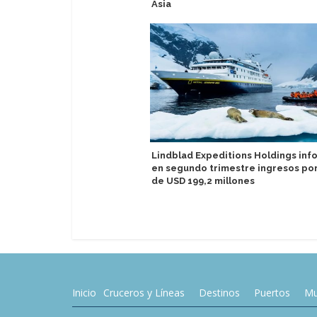
Asia
Lindblad Expeditions Holdings inf
en segundo trimestre ingresos por
de USD 199,2 millones
Inicio
Cruceros y Líneas
Destinos
Puertos
Mu