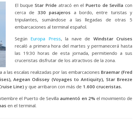
El buque
Star Pride
atracó en el
Puerto de Sevilla
con
cerca de
330 pasajeros
a bordo, entre turistas y
tripulantes, sumándose a las llegadas de otras 5
embarcaciones al terminal español.
Según
Europa Press
, la nave de
Windstar Cruises
recaló a primera hora del martes y permanecerá hasta
las 19:30 horas de esta jornada, permitiendo a sus
cruceristas disfrutar de los atractivos de la zona.
a a las escalas realizadas por las embarcaciones
Braemar (Fred
uises), Aegean Odissey (Voyages to Antiquity), Star Breeze
Cruise Line)
y que arribaron con más de
1.600 cruceristas.
ptiembre el Puerto de Sevilla
aumentó en 2%
el movimiento de
nas
en el terminal.