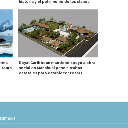
historia y el patrimonio de los clanes
Cunard reve
orma
Royal Caribbean mantiene apoyo a obra
transformac
 tours
social en Mahahual pese a trabas
estatales para establecer resort
ltimedia