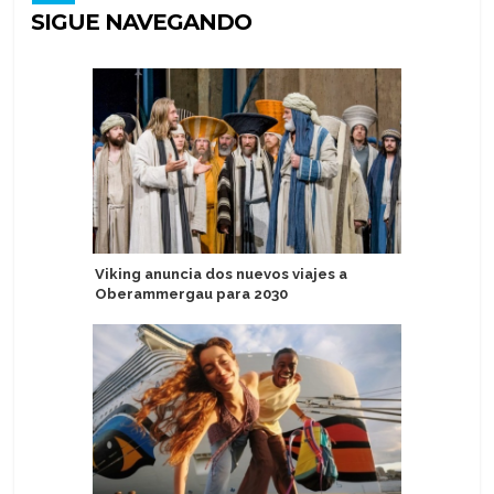
SIGUE NAVEGANDO
Viking anuncia dos nuevos viajes a
Heritage
Oberammergau para 2030
inaugura
2027-28