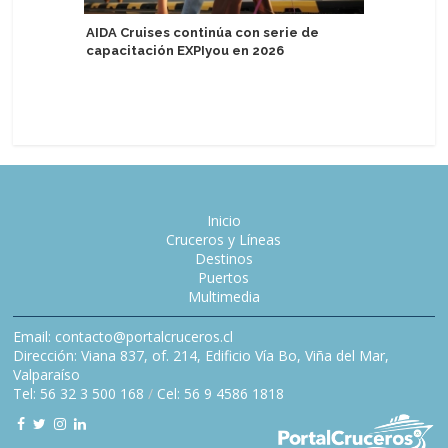
AIDA Cruises continúa con serie de
capacitación EXPIyou en 2026
AmaWate
represen
de reinv
Inicio
Cruceros y Líneas
Destinos
Puertos
Multimedia
Email: contacto@portalcruceros.cl
Dirección: Viana 837, of. 214, Edificio Vía Bo, Viña del Mar,
Valparaíso
Tel: 56 32 3 500 168
/
Cel: 56 9 4586 1818