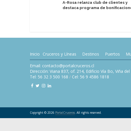
A-Rosa relanza club de clientes y
destaca programa de bonificacion
Inicio
Cruceros y Líneas
Destinos
Puertos
Mu
Email: contacto@portalcruceros.cl
Dirección: Viana 837, of. 214, Edificio Vía Bo, Viña de
Tel: 56 32 3 500 168
/
Cel: 56 9 4586 1818
Copyright © 2026
PortalCruceros
. All rights reserved.