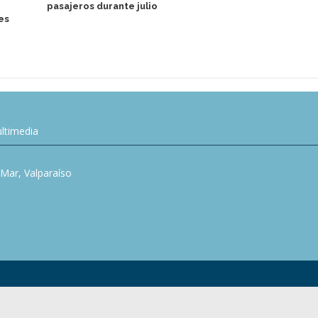
pasajeros durante julio
aniversario 
es
embajadas e
ltimedia
l Mar, Valparaíso