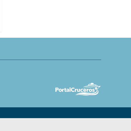
de EE.UU. a través de
A-Rosa relanza club de clientes y
n el Caribe y Centroamérica
destaca programa de bonificacio