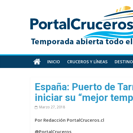
Skip
PortalCruceros
to
content
Toda
la
información
de
cruceros
en
INICIO
CRUCEROS Y LÍNEAS
DESTINO
un
solo
sitio
España: Puerto de Tar
iniciar su “mejor tem
Marzo 27, 2018
Por Redacción PortalCruceros.cl
@PortalCruceros