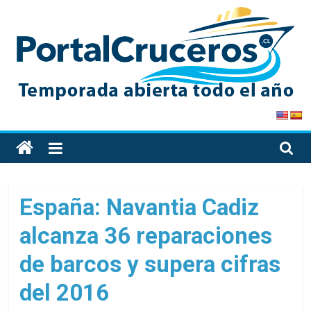
Skip
to
content
PortalCruceros
Toda
la
información
de
España: Navantia Cadiz
cruceros
alcanza 36 reparaciones
en
un
de barcos y supera cifras
solo
sitio
del 2016