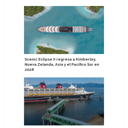
Scenic Eclipse II regresa a Kimberley,
Aprueban
Nueva Zelanda, Asia y el Pacífico Sur en
atención
2028
Pasajeros