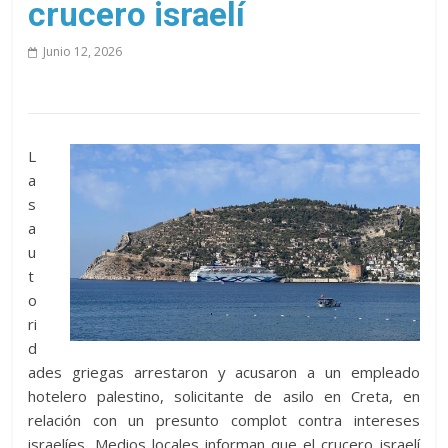
crucero israelí
Junio 12, 2026
L
a
s
a
u
t
o
ri
d
ades griegas arrestaron y acusaron a un empleado
hotelero palestino, solicitante de asilo en Creta, en
relación con un presunto complot contra intereses
israelíes. Medios locales informan que el crucero israelí