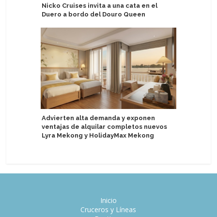
Nicko Cruises invita a una cata en el
Regent S
Duero a bordo del Douro Queen
años con 
conmemo
Advierten alta demanda y exponen
ventajas de alquilar completos nuevos
Catania C
Lyra Mekong y HolidayMax Mekong
escala de
Inicio
Cruceros y Líneas