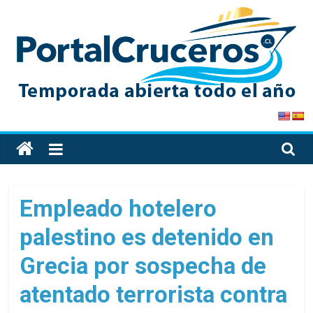
Skip
to
content
PortalCruceros
Toda
la
información
de
Empleado hotelero
cruceros
palestino es detenido en
en
un
Grecia por sospecha de
solo
sitio
atentado terrorista contra