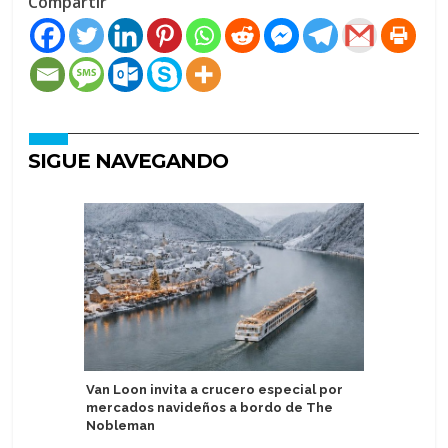
Compartir
SIGUE NAVEGANDO
Van Loon invita a crucero especial por
Presenta
mercados navideños a bordo de The
en hotel
Nobleman
del Asuka