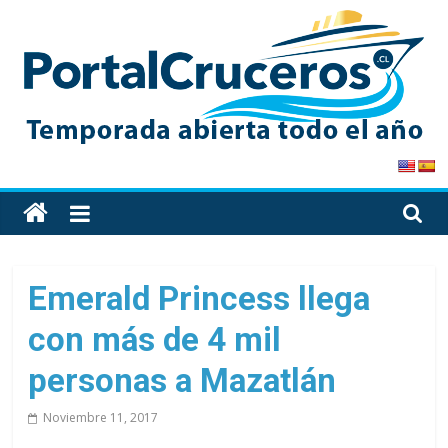
Skip
to
content
PortalCruceros
Toda
la
información
de
Emerald Princess llega
cruceros
con más de 4 mil
en
un
personas a Mazatlán
solo
sitio
Noviembre 11, 2017