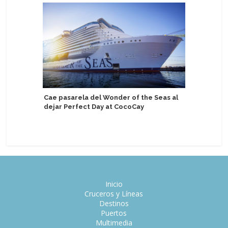
Cae pasarela del Wonder of the Seas al
Carnival
dejar Perfect Day at CocoCay
aniversar
embajada
Inicio
Cruceros y Líneas
Destinos
Puertos
Multimedia