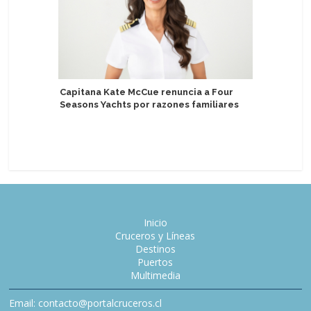
Capitana Kate McCue renuncia a Four
Seasons Yachts por razones familiares
Crystal n
para diri
Inicio
Cruceros y Líneas
Destinos
Puertos
Multimedia
Email: contacto@portalcruceros.cl