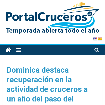
Skip
to
content
PortalCruceros
Toda
la
información
de
Dominica destaca
cruceros
recuperación en la
en
un
actividad de cruceros a
solo
sitio
un año del paso del