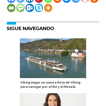
SIGUE NAVEGANDO
Viking Dagur se suma a flota de Viking
Pandaw a
para navegar por el Rin y el Mosela
Hooghly 
de tres 