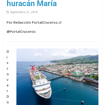
huracán María
Septiembre 21, 2018
Por Redacción PortalCruceros.cl
@PortalCruceros
D
i
s
c
o
v
e
r
D
o