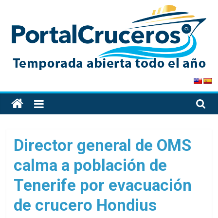
Skip
to
content
PortalCruceros
Toda
la
información
de
Director general de OMS
cruceros
calma a población de
en
un
Tenerife por evacuación
solo
sitio
de crucero Hondius