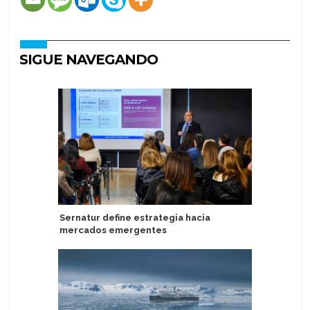
SIGUE NAVEGANDO
Sernatur define estrategia hacia
Centro d
mercados emergentes
inaugura 
libre