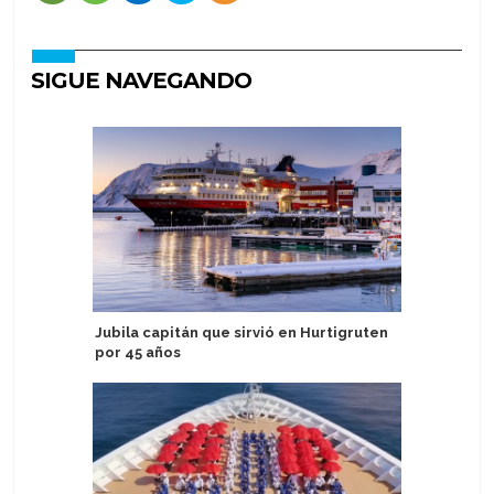
SIGUE NAVEGANDO
Jubila capitán que sirvió en Hurtigruten
Aurora E
por 45 años
descuent