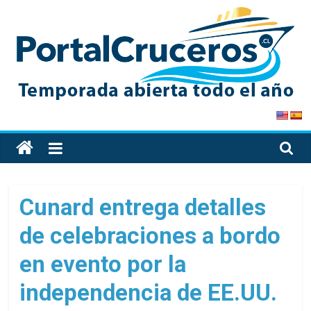
Skip
to
content
PortalCruceros
Toda
la
información
de
Cunard entrega detalles
cruceros
de celebraciones a bordo
en
un
en evento por la
solo
sitio
independencia de EE.UU.