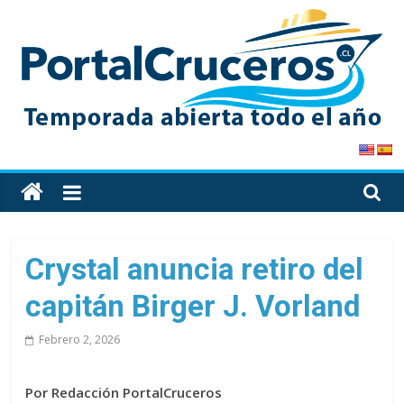
Skip
to
content
PortalCruceros
Toda
la
información
de
Crystal anuncia retiro del
cruceros
capitán Birger J. Vorland
en
un
Febrero 2, 2026
solo
sitio
Por Redacción PortalCruceros