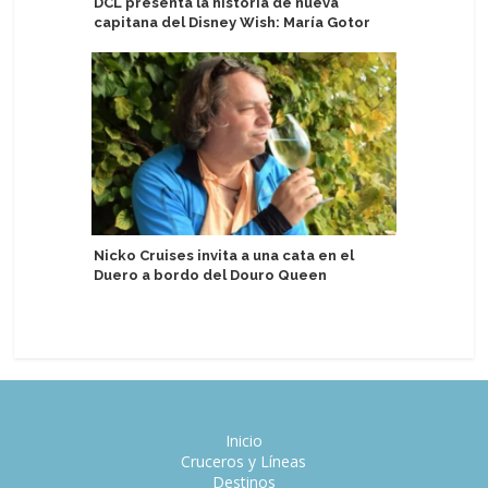
DCL presenta la historia de nueva
Astoria G
capitana del Disney Wish: María Gotor
personas
Nicko Cruises invita a una cata en el
MSC Cruc
Duero a bordo del Douro Queen
check-in
Inicio
Cruceros y Líneas
Destinos