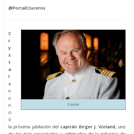
@PortalCruceros
C
r
y
s
t
a
l
a
n
u
n
Crystal
ci
ó
la próxima jubilación del
capitán Birger J. Vorland,
uno
de los más respetados y admirados de la industria de