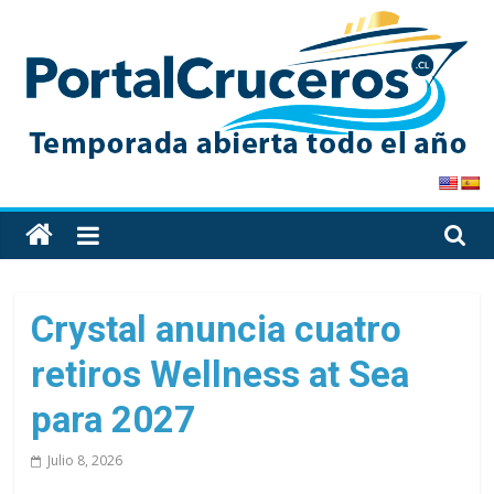
Skip
to
content
PortalCruceros
Toda
la
información
de
Crystal anuncia cuatro
cruceros
retiros Wellness at Sea
en
un
para 2027
solo
sitio
Julio 8, 2026