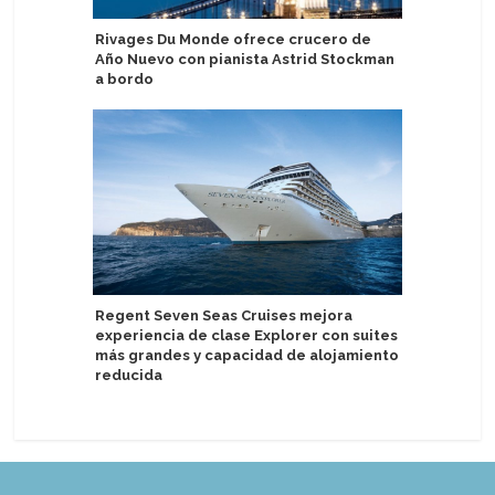
Rivages Du Monde ofrece crucero de
Mitsui O.
Año Nuevo con pianista Astrid Stockman
rebaja p
a bordo
Viking C
Regent Seven Seas Cruises mejora
servicio
experiencia de clase Explorer con suites
más grandes y capacidad de alojamiento
reducida