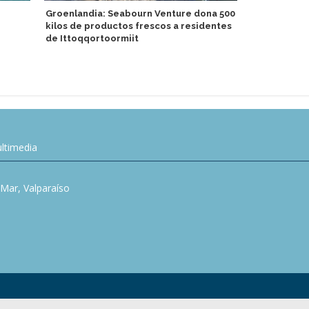
Groenlandia: Seabourn Venture dona 500
Swan Hellen
kilos de productos frescos a residentes
DACH, Españ
de Ittoqqortoormiit
ltimedia
l Mar, Valparaíso