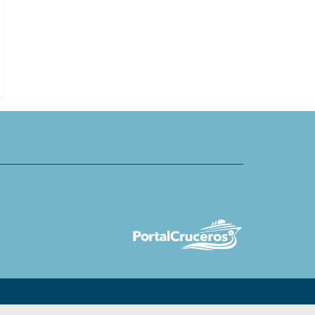
ic amplía equipo de ventas
TUI define 25 islas europeas más
a y Francia
buscadas para practicar deporte
náuticos y acuáticos