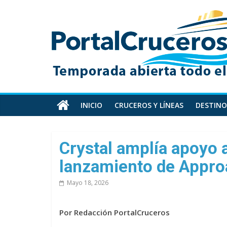
Skip
PortalCruceros
to
content
Toda
la
información
de
cruceros
en
INICIO
CRUCEROS Y LÍNEAS
DESTINO
un
solo
sitio
Crystal amplía apoyo 
lanzamiento de Appro
Mayo 18, 2026
Por Redacción PortalCruceros