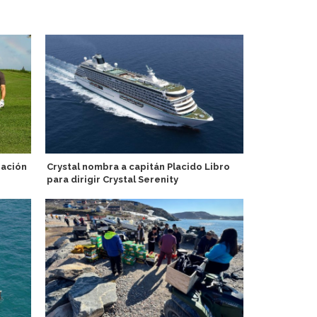
ración
Crystal nombra a capitán Placido Libro
Nicko Cruise
para dirigir Crystal Serenity
Duero a bor