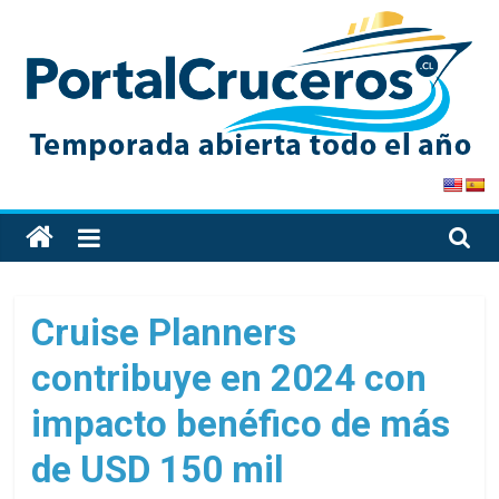
Skip
to
content
PortalCruceros
Toda
la
información
de
Cruise Planners
cruceros
contribuye en 2024 con
en
un
impacto benéfico de más
solo
sitio
de USD 150 mil