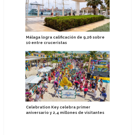
Málaga logra calificación de 9,26 sobre
Royal Ca
10 entre cruceristas
Bunch mi
Administ
Celebration Key celebra primer
aniversario y 2,4 millones de visitantes
Adventur
entrada y
Antártid