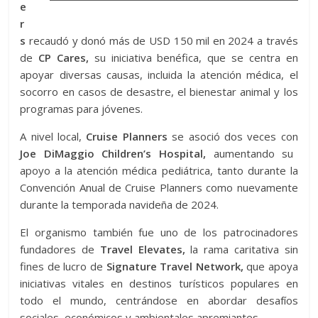
e
r
s
recaudó y donó más de USD 150 mil en 2024 a través
de
CP Cares,
su iniciativa benéfica, que se centra en
apoyar diversas causas, incluida la atención médica, el
socorro en casos de desastre, el bienestar animal y los
programas para jóvenes.
A nivel local,
Cruise Planners
se asoció dos veces con
Joe DiMaggio Children’s Hospital,
aumentando su
apoyo a la atención médica pediátrica, tanto durante la
Convención Anual de Cruise Planners como nuevamente
durante la temporada navideña de 2024.
El organismo también fue uno de los patrocinadores
fundadores de
Travel Elevates,
la rama caritativa sin
fines de lucro de
Signature Travel Network,
que apoya
iniciativas vitales en destinos turísticos populares en
todo el mundo, centrándose en abordar desafíos
sociales, económicos y ambientales apremiantes.